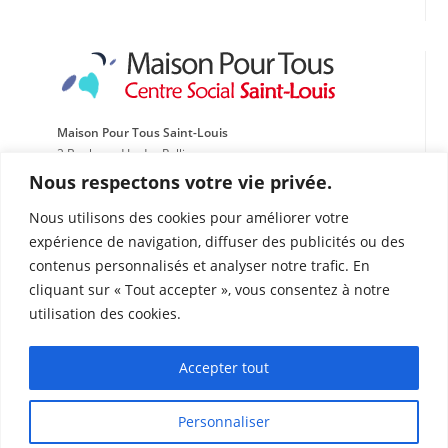
Maison Pour Tous Saint-Louis
2 Boulevard Ledru Rollin
Cité Campagne Lévêque 13015 Marseille
Nous respectons votre vie privée.
Tél : 04 91 60 61 92
Nous utilisons des cookies pour améliorer votre
Fax : 04 91 69 24 88
expérience de navigation, diffuser des publicités ou des
contenus personnalisés et analyser notre trafic. En
Accessibilité :
cliquant sur « Tout accepter », vous consentez à notre
LIGNE 25/26 bus RTM
utilisation des cookies.
Arrêt Parc Saint Louis
LIGNE 70 bus RTM
Accepter tout
Arrêt Piscine municipale
Personnaliser