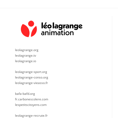
leolagrange.org
leolagrange.tv
leolagrange.io
leolagrange-sport.org
leolagrange-conso.org
leolagrange-vieasso.fr
bafa-bafd.org
fr.carbonescolere.com
lespetitscitoyens.com
leolagrange-recrute.fr