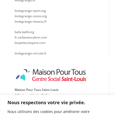
leolagrange.io
leolagrange-sport.org
leolagrange-conso.org
leolagrange-vieasso.fr
bafa-bafd.org
fr.carbonescolere.com
lespetitscitoyens.com
leolagrange-recrute.fr
Maison Pour Tous Saint-Louis
2 Boulevard Ledru Rollin
Cité Campagne Lévêque 13015 Marseille
Nous respectons votre vie privée.
Tél : 04 91 60 61 92
Nous utilisons des cookies pour améliorer votre