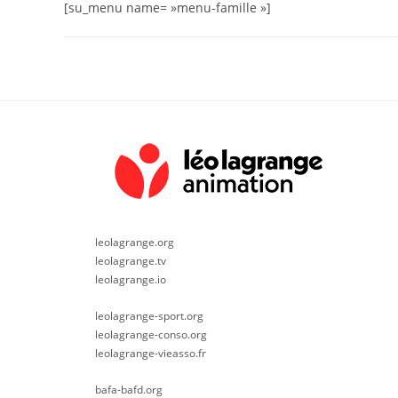
[su_menu name= »menu-famille »]
leolagrange.org
leolagrange.tv
leolagrange.io
leolagrange-sport.org
leolagrange-conso.org
leolagrange-vieasso.fr
bafa-bafd.org